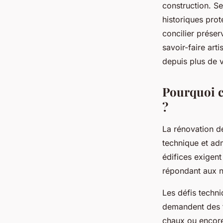
construction. S
Jade
•
20 janvier 2026
•
7 min de lecture
historiques pro
concilier prése
savoir-faire ar
depuis plus de 
Pourquoi ce
?
La rénovation d
technique et ad
édifices exigen
répondant aux 
Les défis techni
demandent des te
chaux ou encore