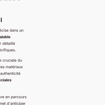
l
écise dans un
alable
 détaillé
écifiques.
e cruciale du
des matériaux
authenticité
éciales
ive en parcours
met d'anticiper