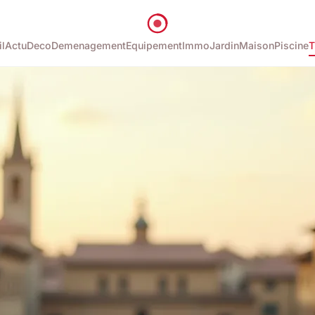
l
Actu
Deco
Demenagement
Equipement
Immo
Jardin
Maison
Piscine
T