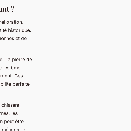
ant ?
élioration.
ité historique.
iennes et de
e. La pierre de
e les bois
ument. Ces
ilité parfaite
ichissent
nes, les
n peut être
améliorer le