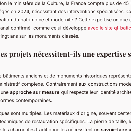
elon le ministère de la Culture, la France compte plus de 
tégés en 2024, nécessitant des interventions spécialisées.
rvation du patrimoine et modernité ? Cette expertise uniqu
tisanal confirmé, comme celui développé
avec le site ql-bat
vingt ans sur les monuments classés.
s projets nécessitent-ils une expertise s
e bâtiments anciens et de monuments historiques représente
ministratif complexe. Contrairement aux constructions mode
t une
approche sur mesure
qui respecte leur identité archit
normes contemporaines.
ques sont multiples. Les matériaux d'origine, souvent centen
chniques de restauration spécifiques. La pierre de taille, l
 les charpentes traditionnelles nécessitent un
savoir-faire 