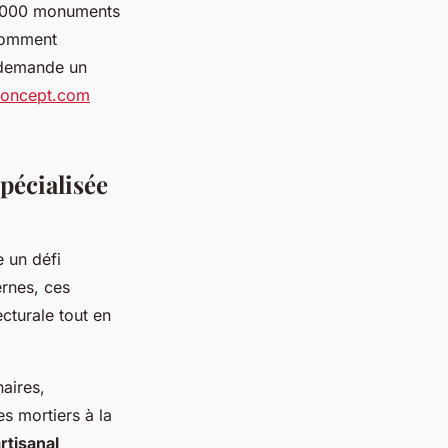
45 000 monuments
 Comment
e demande un
iconcept.com
pécialisée
 un défi
rnes, ces
ecturale tout en
aires,
es mortiers à la
artisanal