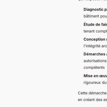
Diagnostic p
bâtiment pour
Étude de fai
tenant compt
Conception
l'intégrité a
Démarches a
autorisation
compétents
Mise en œuv
rigoureux du
Cette démarche p
en créant des e