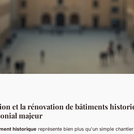
vation : redonnez
on et la rénovation de bâtiments histori
monial majeur
historiques !
iment historique
représente bien plus qu'un simple chantier