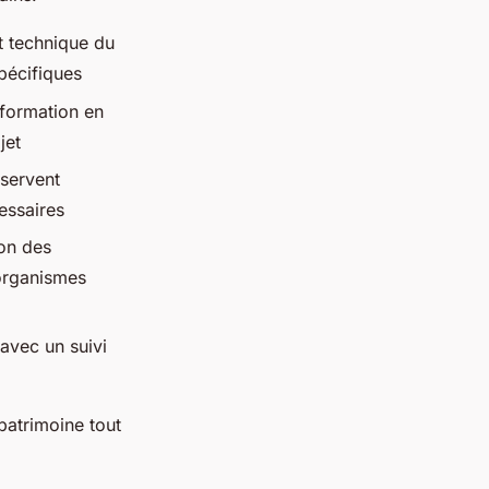
et technique du
spécifiques
sformation en
jet
éservent
essaires
on des
 organismes
avec un suivi
patrimoine tout