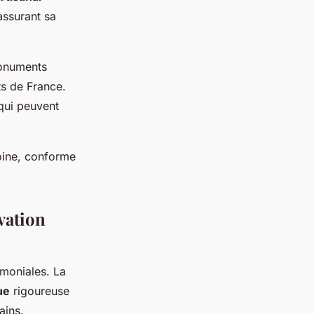
 assurant sa
monuments
ts de France.
qui peuvent
moine, conforme
vation
imoniales. La
ue
rigoureuse
ains.