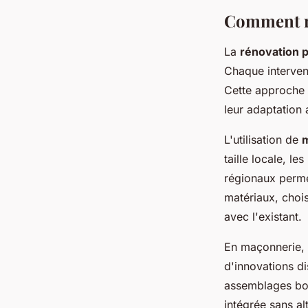
Comment re
La
rénovation p
Chaque intervent
Cette approche
leur adaptation
L'utilisation de
m
taille locale, le
régionaux perme
matériaux, chois
avec l'existant.
En maçonnerie, c
d'innovations di
assemblages bois
intégrée sans al