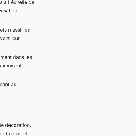
 à l'échelle de
ensation
ois massif ou
vent leur
mment dans les
maximisent
geant au
de décoration.
de budget et