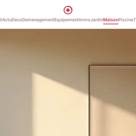
l
Actu
Deco
Demenagement
Equipement
Immo
Jardin
Maison
Piscine
T