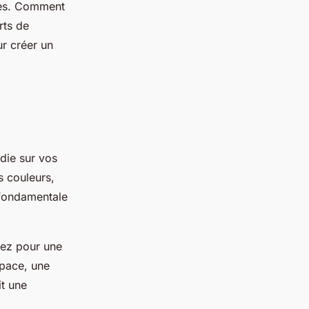
les. Comment
rts de
ur créer un
die sur vos
s couleurs,
 fondamentale
tez pour une
space, une
t une