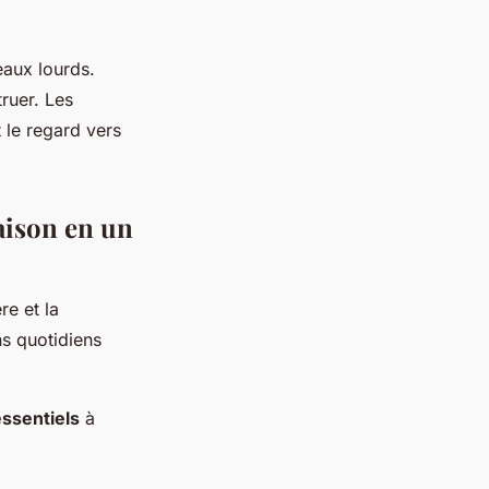
eaux lourds.
truer. Les
t le regard vers
aison en un
re et la
ns quotidiens
essentiels
à