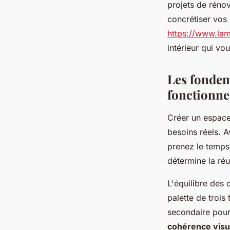
projets de réno
Jade
•
24 décembre 2025
•
7 min de lecture
concrétiser vos 
https://www.lam
intérieur qui vo
Les fonde
fonctionne
Créer un espac
besoins réels. 
prenez le temps
détermine la ré
L'équilibre des 
palette de troi
secondaire pour
cohérence visu