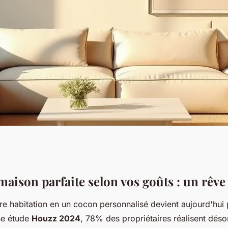
 transformez votre
aison parfaite selon vos goûts : un rêve
re habitation en un cocon personnalisé devient aujourd'hui 
ne étude
Houzz 2024
, 78% des propriétaires réalisent déso