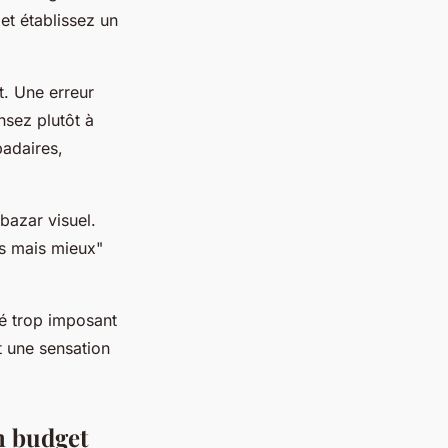
et établissez un
t. Une erreur
nsez plutôt à
padaires,
bazar visuel.
ns mais mieux"
pé trop imposant
t une sensation
n budget