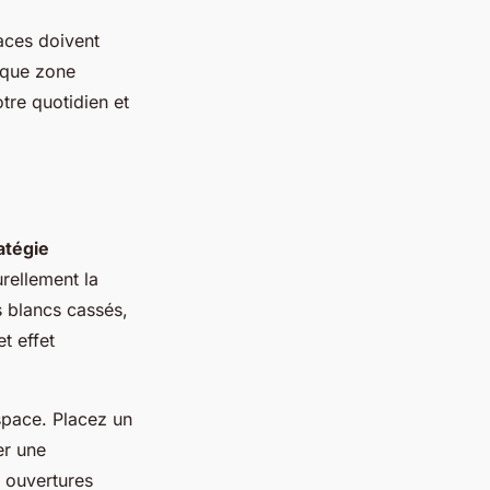
paces doivent
aque zone
otre quotidien et
atégie
urellement la
s blancs cassés,
t effet
space. Placez un
er une
x ouvertures