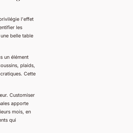
vilégie l'effet
tifier les
une belle table
ns un élément
oussins, plaids,
cratiques. Cette
ieur. Customiser
nales apporte
sieurs mois, en
ents qui