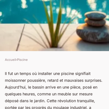
Accueil
›
Piscine
PISCINE
Meilleurs installateurs de
Il fut un temps où installer une piscine signifiait
moissonner poussière, retard et mauvaises surprises.
piscines coque avec Neptune
Aujourd’hui, le bassin arrive en une pièce, posé en
Piscines
quelques heures, comme un meuble sur mesure
déposé dans le jardin. Cette révolution tranquille,
Blancheline
•
07/04/2026 10:37
•
10 min de lecture
portée par les progrès du moulage industriel, a