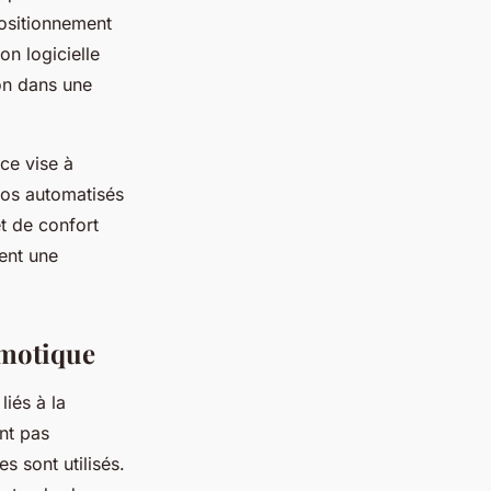
positionnement
on logicielle
ion dans une
ice vise à
rios automatisés
et de confort
ent une
omotique
iés à la
nt pas
 sont utilisés.