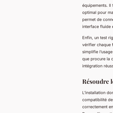
équipements. Il
optimal pour max
permet de connec
interface fluide e
Enfin, un test r
vérifier chaque 
simplifie l’usag
que procure la d
intégration réus
Résoudre le
L’installation d
compatibilité d
correctement en