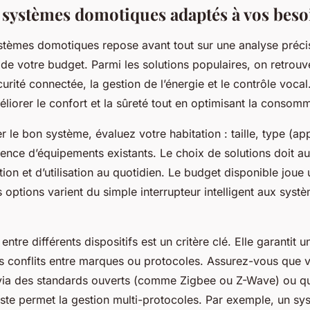
s systèmes domotiques adaptés à vos beso
stèmes domotiques repose avant tout sur une analyse préci
 de votre budget. Parmi les solutions populaires, on retrouve
écurité connectée, la gestion de l’énergie et le contrôle voca
liorer le confort et la sûreté tout en optimisant la consomm
r le bon système, évaluez votre habitation : taille, type (a
ence d’équipements existants. Le choix de solutions doit aus
lation et d’utilisation au quotidien. Le budget disponible joue 
es options varient du simple interrupteur intelligent aux sys
entre différents dispositifs est un critère clé. Elle garantit u
 les conflits entre marques ou protocoles. Assurez-vous que
ia des standards ouverts (comme Zigbee ou Z-Wave) ou qu
iste permet la gestion multi-protocoles. Par exemple, un sy