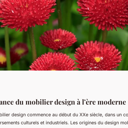
lier Design :
sance du mobilier design à l’ère moderne
obilier design commence au début du XXe siècle, dans un c
 Origines jusqu'à
sements culturels et industriels. Les origines du design mob