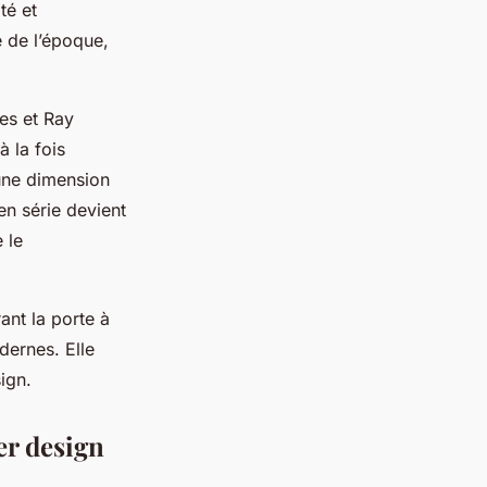
té et
 de l’époque,
es et Ray
 la fois
 une dimension
 en série devient
 le
ant la porte à
dernes. Elle
sign.
er design