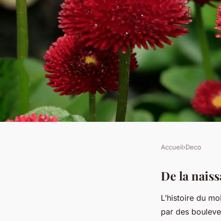
Accueil
›
Deco
DECO
L'Ascension du Mobi
De la nais
L’histoire du m
Voyage à Travers ses
par des boulever