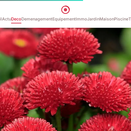
l
Actu
Deco
Demenagement
Equipement
Immo
Jardin
Maison
Piscine
T