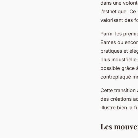
Aujourd'hui
dans une volonté
l’esthétique. C
valorisant des 
Jade
•
24 juillet 2025
•
4 min de lecture
Parmi les premi
Eames ou encore 
pratiques et élé
plus industrielle
possible grâce à
contreplaqué mou
Cette transition
des créations a
illustre bien la
Les mouvem