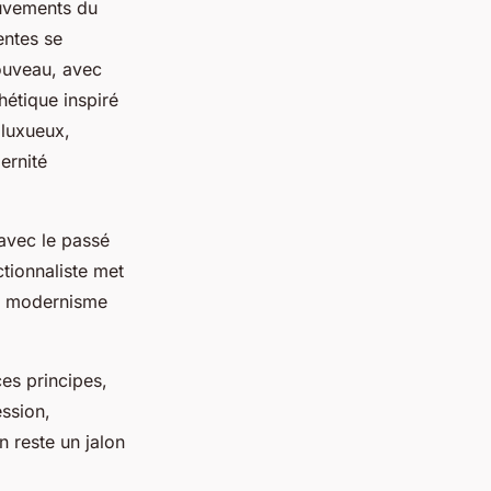
ouvements du
entes se
nouveau, avec
hétique inspiré
 luxueux,
ernité
 avec le passé
ctionnaliste met
 le modernisme
es principes,
ession,
 reste un jalon