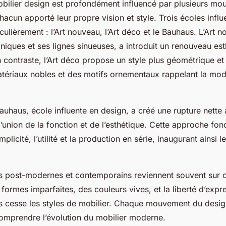
ilier design est profondément influencé par plusieurs m
hacun apporté leur propre vision et style. Trois écoles influ
iculièrement : l’Art nouveau, l’Art déco et le Bauhaus. L’Art 
iques et ses lignes sinueuses, a introduit un renouveau est
n contraste, l’Art déco propose un style plus géométrique et
atériaux nobles et des motifs ornementaux rappelant la mod
 Bauhaus, école influente en design, a créé une rupture nette
union de la fonction et de l’esthétique. Cette approche fon
implicité, l’utilité et la production en série, inaugurant ainsi
post-modernes et contemporains reviennent souvent sur c
 formes imparfaites, des couleurs vives, et la liberté d’expr
s cesse les styles de mobilier. Chaque mouvement du design
comprendre l’évolution du mobilier moderne.