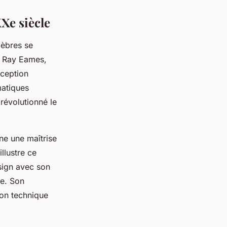
Xe siècle
lèbres se
et Ray Eames,
nception
matiques
 révolutionné le
gne une maîtrise
llustre ce
esign avec son
le. Son
tion technique