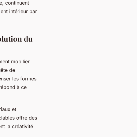
e, continuent
ent intérieur par
olution du
ment mobilier.
uête de
enser les formes
 répond à ce
iaux et
clables offre des
t la créativité
.