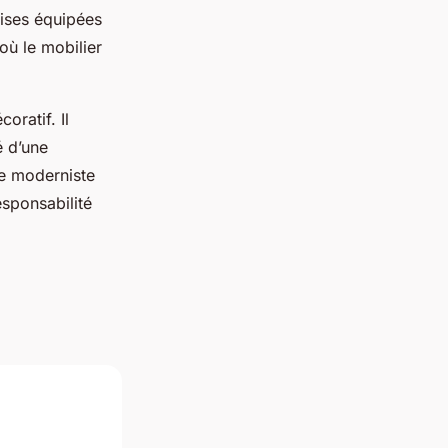
ises équipées
où le mobilier
oratif. Il
é d’une
ge moderniste
esponsabilité