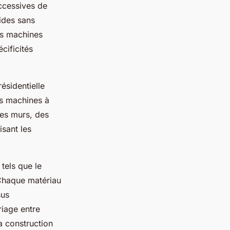
ccessives de
ides sans
es machines
cificités
ésidentielle
es machines à
es murs, des
sant les
tels que le
 Chaque matériau
sus
riage entre
a construction