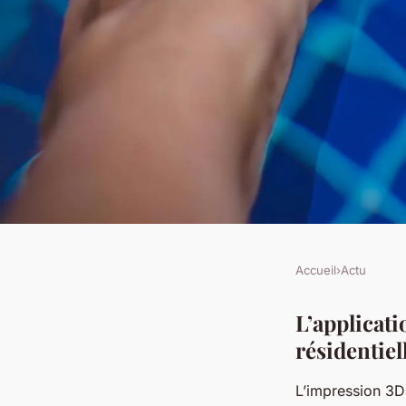
Accueil
›
Actu
ACTU
Comment l'impress
L’applicat
résidentiel
révolutionne-t-elle 
L’impression 3D