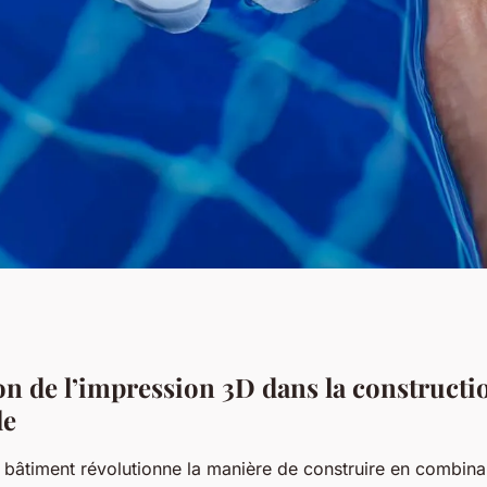
ion 3D
ion de l’impression 3D dans la constructi
le
la construction
 bâtiment révolutionne la manière de construire en combinan