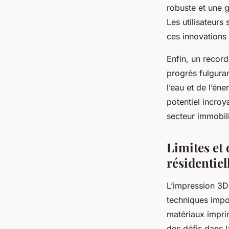
robuste et une g
Les utilisateurs
ces innovations 
Enfin, un recor
progrès fulguran
l’eau et de l’én
potentiel incro
secteur immobili
Limites et 
résidentiel
L’impression 3D
techniques impo
matériaux impri
des défis dans la