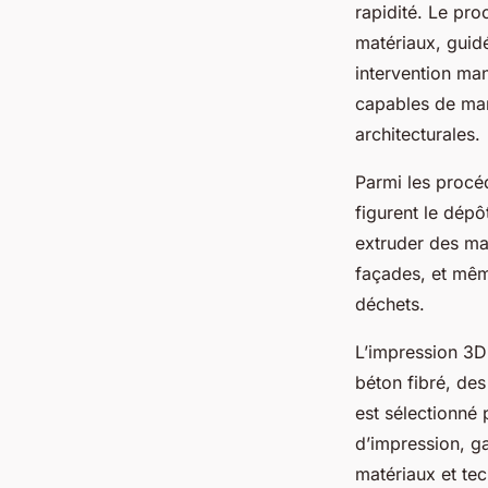
résidentielle ?
rapidité. Le pr
matériaux, guid
intervention ma
Jade
•
24 juillet 2025
•
4 min de lecture
capables de mani
architecturales.
Parmi les procéd
figurent le dépô
extruder des ma
façades, et mêm
déchets.
L’impression 3D 
béton fibré, de
est sélectionné 
d’impression, ga
matériaux et tec