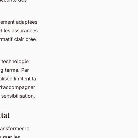
inement adaptées
et les assurances
matif clair crée
a technologie
ong terme. Par
lisée limitent la
l d’accompagner
sensibilisation.
tat
ransformer le
usser les