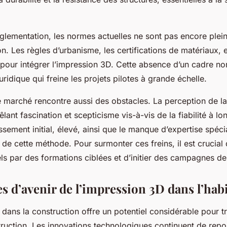
églementation, les normes actuelles ne sont pas encore ple
on. Les règles d’urbanisme, les certifications de matériaux, 
pour intégrer l’impression 3D. Cette absence d’un cadre nor
uridique qui freine les projets pilotes à grande échelle.
e marché rencontre aussi des obstacles. La perception de l
êlant fascination et scepticisme vis-à-vis de la fiabilité à l
tissement initial, élevé, ainsi que le manque d’expertise spécia
 de cette méthode. Pour surmonter ces freins, il est crucia
ls par des formations ciblées et d’initier des campagnes de 
s d’avenir de l’impression 3D dans l’habi
dans la construction offre un potentiel considérable pour t
truction. Les innovations technologiques continuent de repo