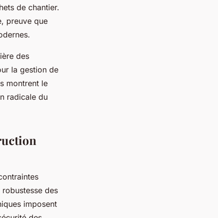
hets de chantier.
ée, preuve que
modernes.
ière des
ur la gestion de
es montrent le
n radicale du
ruction
contraintes
a robustesse des
hniques imposent
 sécurité des