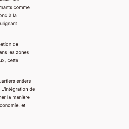
formants comme
ond à la
ulignant
éation de
ans les zones
ux, cette
artiers entiers
L’intégration de
ner la manière
économie, et