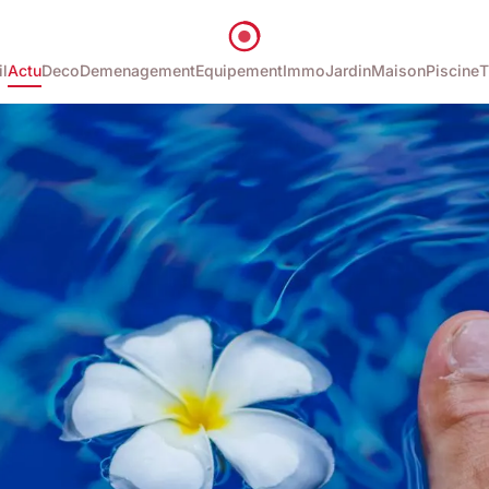
l
Actu
Deco
Demenagement
Equipement
Immo
Jardin
Maison
Piscine
T