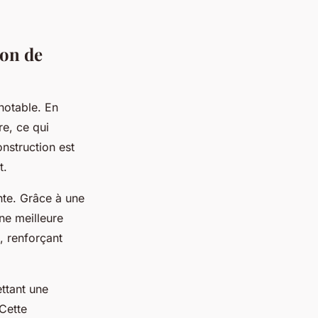
ion de
notable. En
e, ce qui
onstruction est
t.
nte. Grâce à une
une meilleure
, renforçant
ettant une
 Cette